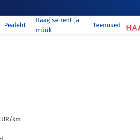
Haagise rent ja
Pealeht
Teenused
müük
5 EUR/km
nd