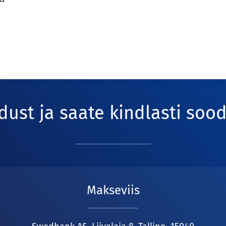
ust ja saate kindlasti so
Makseviis